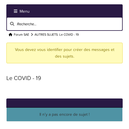
Menu
Navigation
du
forum
Fil
Forum SAE
AUTRES SUJETS: Le COVID - 19
d’Ariane
Vous devez vous identifier pour créer des messages et
du
des sujets.
forum –
Vous
êtes
Le COVID - 19
ici :
Il n’y a pas encore de sujet !