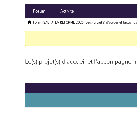
Navigation
Forum
Activité
du
forum
Fil
Forum SAE
LA REFORME 2020: Le(s) projet(s) d'accueil et l'acco
d’Ariane
du
forum –
Vous
Le(s) projet(s) d'accueil et l'accompagn
êtes
ici :