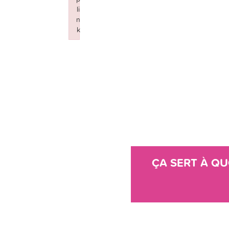
li
n
k
Failed to initialize plugin: wplink
ÇA SERT À QU