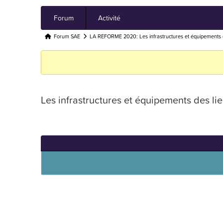
Navigation
Forum
Activité
du
forum
Fil
Forum SAE
LA REFORME 2020: Les infrastructures et équipements de
d’Ariane
du
forum –
Vous
Les infrastructures et équipements des lie
êtes
ici :