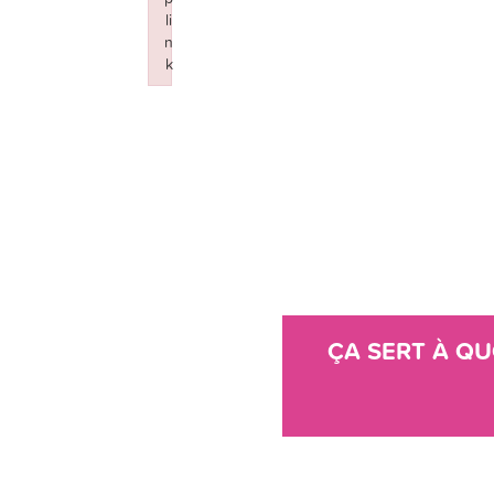
li
n
k
Failed to initialize plugin: wplink
ÇA SERT À QU