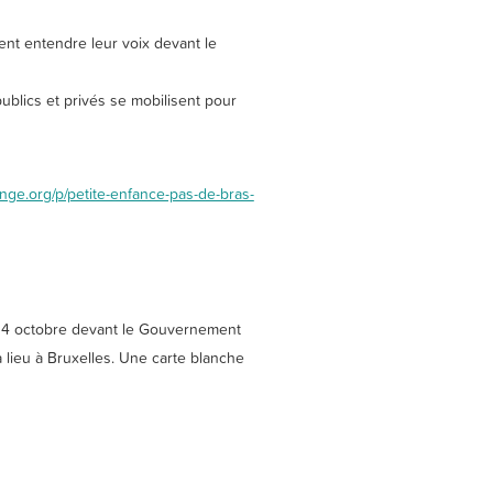
ient entendre leur voix devant le
ublics et privés se mobilisent pour
nge.org/p/petite-enfance-pas-de-bras-
di 4 octobre devant le Gouvernement
 lieu à Bruxelles. Une carte blanche