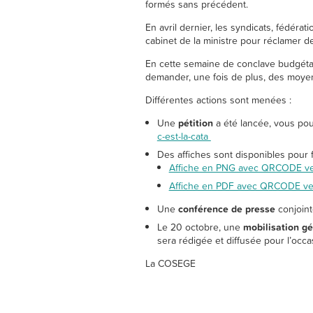
formés sans précédent.
En avril dernier, les syndicats, fédéra
cabinet de la ministre pour réclamer de
En cette semaine de conclave budgétair
demander, une fois de plus, des moyen
Différentes actions sont menées :
Une
pétition
a été lancée, vous pouv
c-est-la-cata
Des affiches sont disponibles pour fai
Affiche en PNG avec QRCODE vers
Affiche en PDF avec QRCODE vers
Une
conférence de presse
conjoint
Le 20 octobre, une
mobilisation gé
sera rédigée et diffusée pour l’occa
La COSEGE