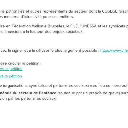
tions patronales et autres représentants du secteur dont la COSEGE faisa
s mesures d’attractivité pour ces métiers.
e en Fédération Wallonie Bruxelles, la FILE, l’UNESSA et les syndicats p
s financiers à la hauteur des enjeux sociétaux.
ez la signer et à la diffuser le plus largement possible :
https://www.cha
re circuler la pétition :
 la pétition
 la pétition
e (organisations syndicales et partenaires sociaux) a eu lieu ce mercre
nérale du secteur de l’enfance
(soutenue par un préavis de grève) aura
sion par les partenaires sociaux