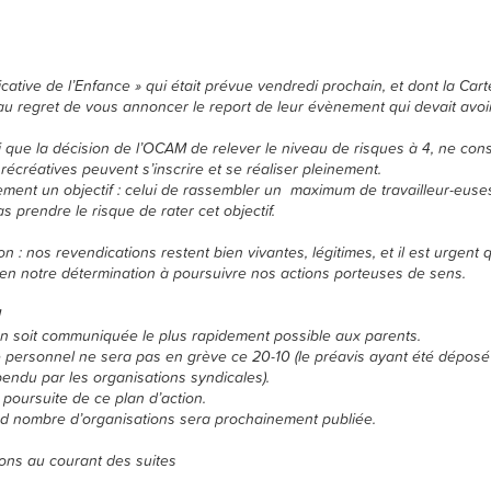
cative de l’Enfance » qui était prévue vendredi prochain, et dont la Car
au regret de vous annoncer le report de leur évènement qui devait avoir
i que la décision de l’OCAM de relever le niveau de risques à 4, ne con
récréatives peuvent s’inscrire et se réaliser pleinement.
ent un objectif : celui de rassembler un maximum de travailleur-euses d
prendre le risque de rater cet objectif.
n : nos revendications restent bien vivantes, légitimes, et il est urgent
rien notre détermination à poursuivre nos actions porteuses de sens.
!
 soit communiquée le plus rapidement possible aux parents.
 personnel ne sera pas en grève ce 20-10 (le préavis ayant été déposé 
ndu par les organisations syndicales).
poursuite de ce plan d’action.
d nombre d’organisations sera prochainement publiée.
ons au courant des suites