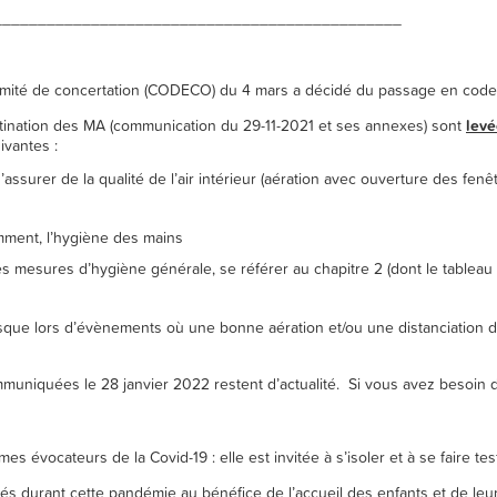
______________________________________________
Comité de concertation (CODECO) du 4 mars a décidé du passage en code
stination des MA (communication du 29-11-2021 et ses annexes) sont
levé
ivantes :
assurer de la qualité de l’air intérieur (aération avec ouverture des fenê
DEFAULT/FILES/CONTENT/DOCUMENTS/CORONAVIRUS/PLAN_V
mment, l’hygiène des mains
es mesures d’hygiène générale, se référer au chapitre 2 (dont le tableau 
/USER_UPLOAD/SITEONE/PRO/BROCHURES/SANTE_DANS_MI
que lors d’évènements où une bonne aération et/ou une distanciation d
muniquées le 28 janvier 2022 restent d’actualité. Si vous avez besoin d
://WWW.ONE.BE/PROFESSIONNEL/CORONAVIRUS/FORMULAI
évocateurs de la Covid-19 : elle est invitée à s’isoler et à se faire test
s durant cette pandémie au bénéfice de l’accueil des enfants et de leurs