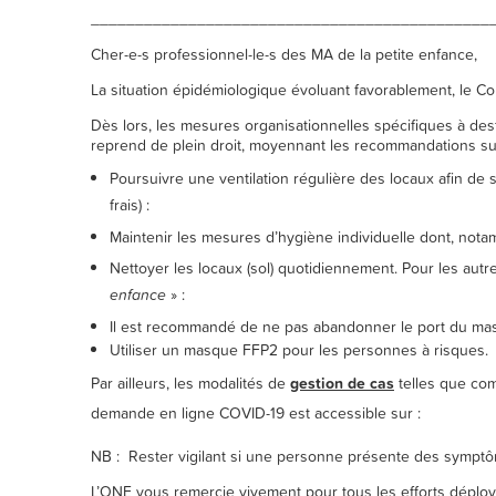
_____________________________________________
Cher-e-s professionnel-le-s des MA de la petite enfance,
La situation épidémiologique évoluant favorablement, le 
Dès lors, les mesures organisationnelles spécifiques à de
reprend de plein droit, moyennant les recommandations su
Poursuivre une ventilation régulière des locaux afin de s’
HTTPS://EMPLOI.BELGIQUE.BE/SITES/
frais) :
Maintenir les mesures d’hygiène individuelle dont, nota
Nettoyer les locaux (sol) quotidiennement. Pour les autr
HTTPS://WWW.ONE.BE/FILEADMIN
enfance
» :
Il est recommandé de ne pas abandonner le port du mas
Utiliser un masque FFP2 pour les personnes à risques.
Par ailleurs, les modalités de
gestion de cas
telles que com
HTTPS
demande en ligne COVID-19 est accessible sur :
NB : Rester vigilant si une personne présente des symptômes 
L’ONE vous remercie vivement pour tous les efforts déployé