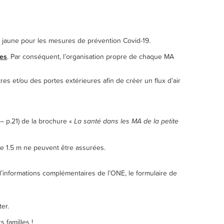
 jaune pour les mesures de prévention Covid-19.
es
. Par conséquent, l’organisation propre de chaque MA
tres et/ou des portes extérieures afin de créer un flux d’air
ENTILATION.PDF
– p.21) de la brochure «
La santé dans les MA de la petite
LIEUX__ACCUEIL_2019.PDF
e 1.5 m ne peuvent être assurées.
’informations complémentaires de l’ONE, le formulaire de
RES-DE-DEMANDE-EN-LIGNE/
er.
 familles !