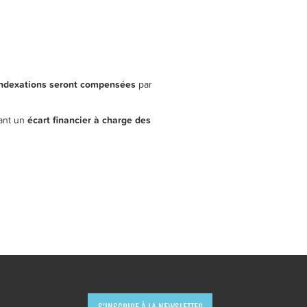
indexations seront compensées
par
éant un
écart financier à charge des
S’INSCRIRE À LA NEWSLETTER