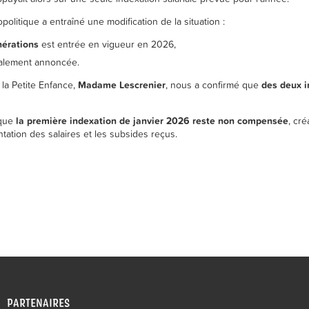
olitique a entraîné une modification de la situation :
nérations
est entrée en vigueur en 2026,
alement annoncée.
 la Petite Enfance,
Madame Lescrenier
, nous a confirmé que
des deux 
 que
la première indexation de janvier 2026 reste non compensée
, cr
tation des salaires et les subsides reçus.
PARTENAIRES