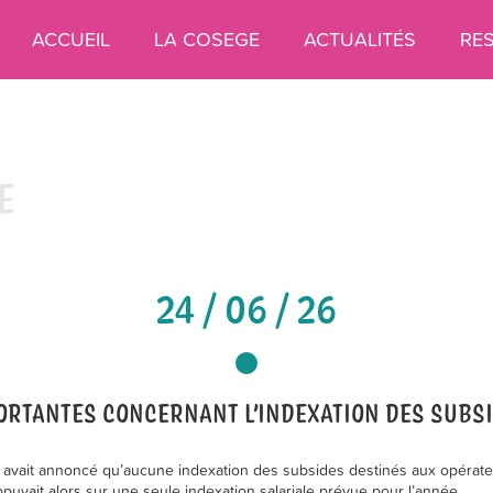
ACCUEIL
LA COSEGE
ACTUALITÉS
RE
E
24 / 06 / 26
ORTANTES CONCERNANT L’INDEXATION DES SUBSI
 avait annoncé qu’aucune indexation des subsides destinés aux opérate
puyait alors sur une seule indexation salariale prévue pour l’année.