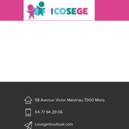
58 Avenue Victor Maistriau
7000 Mons
04 77 94 29 06
cosege@outlook.com