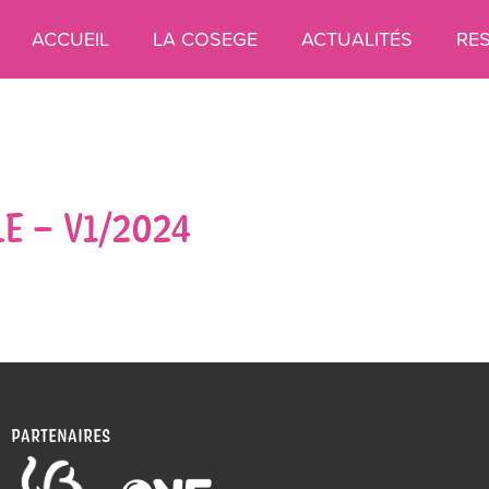
ACCUEIL
LA COSEGE
ACTUALITÉS
RE
E – V1/2024
PARTENAIRES