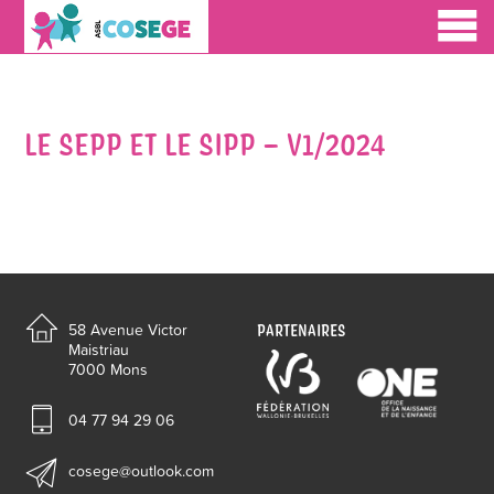
LE SEPP ET LE SIPP – V1/2024
PARTENAIRES
58 Avenue Victor
Maistriau
7000 Mons
04 77 94 29 06
cosege@outlook.com