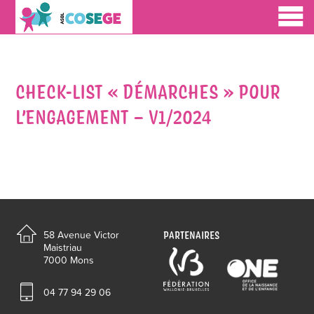
CHECK-LIST « DÉMARCHES » POUR
L’ENGAGEMENT – V1/2024
PARTENAIRES
58 Avenue Victor
Maistriau
7000 Mons
04 77 94 29 06