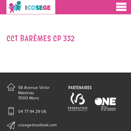
CCT BARÈMES CP 332
PARTENAIRES
58 Avenue Victor
Maistriau
7000 Mons
04 77 94 29 06
cosege@outlook.com