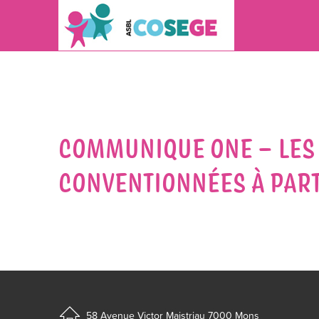
COMMUNIQUE ONE – LES 
CONVENTIONNÉES À PART
58 Avenue Victor Maistriau
7000 Mons