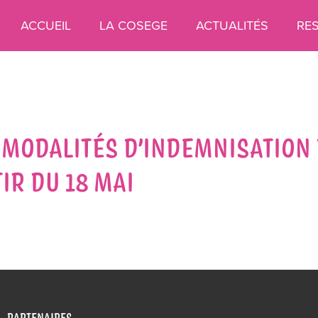
ACCUEIL
LA COSEGE
ACTUALITÉS
RE
MODALITÉS D’INDEMNISATION 
IR DU 18 MAI
PARTENAIRES