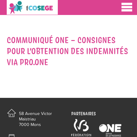
COMMUNIQUÉ ONE – CONSIGNES
POUR L’OBTENTION DES INDEMNITÉS
VIA PRO.ONE
PARTENAIRES
58 Avenue Victor
Maistriau
7000 Mons