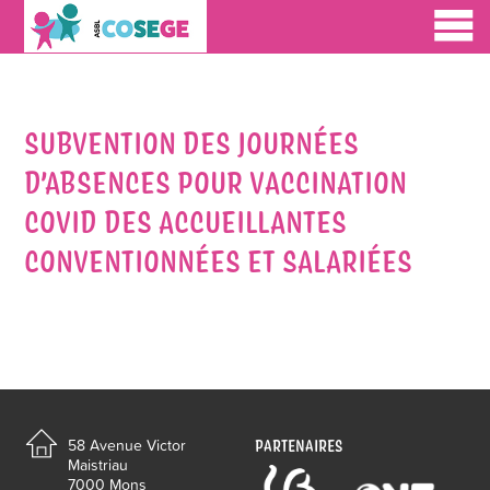
SUBVENTION DES JOURNÉES
D’ABSENCES POUR VACCINATION
COVID DES ACCUEILLANTES
CONVENTIONNÉES ET SALARIÉES
PARTENAIRES
58 Avenue Victor
Maistriau
7000 Mons