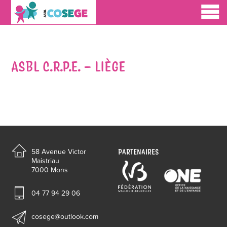
ASBL C.R.P.E. – LIÈGE
PARTENAIRES
58 Avenue Victor
Maistriau
7000 Mons
04 77 94 29 06
cosege@outlook.com